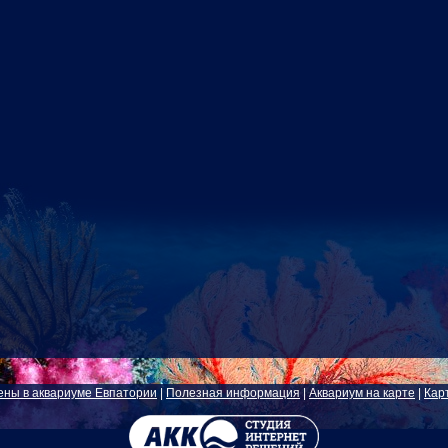
ены в аквариуме Евпатории
|
Полезная информация
|
Аквариум на карте
|
Кар