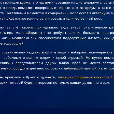
ют излишки корма, его частички, осевшие на дно аквариума, остат
ю очередь помогает содержать в чистоте сам аквариум, а также 
тв. Негативным моментом в содержании моллюсков в аквариуме мо
му придётся постоянно регулировать и количественный рост.
тки за счёт своего причудливого вида внесут значительное р
хотливы, малогабаритны и не требуют наличия большого простран
, как и моллюски они способствуют поддержанию чистоты, счищ
ев водорослей.
 сравнительно недавно вошли в моду и набирают популярность 
 необычным внешним видом и яркой окраской. Но нужно помнит
ению к представителям других видов. Краб не может постоя
тельно соорудить для него островок с небольшой лампой, на которы
вы приехали в Крым и думаете,
какие достопримечательности К
ории, который будет интересен не только вашим детям, но и вам.