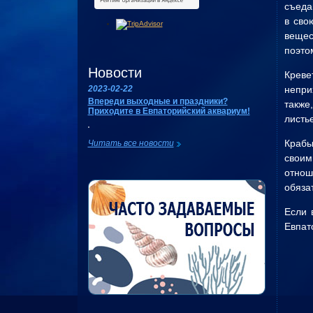
съеда
в сво
вещес
поэто
Новости
Креве
непри
2023-02-22
Впереди выходные и праздники?
также
Приходите в Евпаторийский аквариум!
листь
Крабы
Читать все новости
своим
отнош
обяза
Если 
Евпат