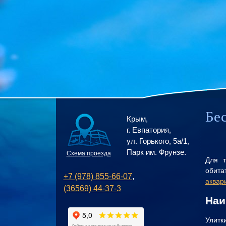
Бе
Крым,
г. Евпатория,
ул. Горького, 5а/1,
Парк им. Фрунзе.
Схема проезда
Для т
обита
+7 (978) 855-66-07
,
аквар
(36569) 44-37-3
Наи
Улитк