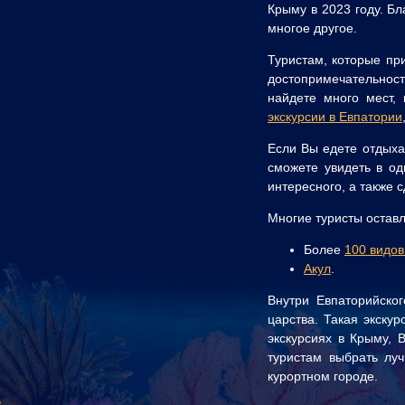
Крыму в 2023 году. Бл
многое другое.
Туристам, которые пр
достопримечательност
найдете много мест,
экскурсии в Евпатории
Если Вы едете отдыха
сможете увидеть в од
интересного, а также 
Многие туристы остав
Более
100 видов
Акул
.
Внутри Евпаторийско
царства. Такая экску
экскурсиях в Крыму, 
туристам выбрать лу
курортном городе.