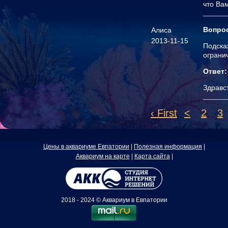
что Ва
Вопро
Алиса
2013-11-15
Подска
ограни
Ответ:
Здравс
‹ First
<
2
3
Цены в аквариуме Евпатории
|
Полезная информация
|
Аквариум на карте
|
Карта сайта
|
2018 - 2024 © Аквариум в Евпатории